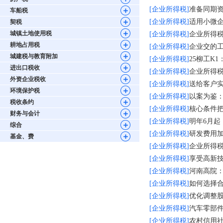
[企业所得税]
准备同期
车船税
[企业所得税]
适用小微企
契税
城镇土地使用税
[企业所得税]
企业所得税
耕地占用税
[企业所得税]
企业交的
城建税与教育附加
[企业所得税]
25柳工K
进出口税收
[企业所得税]
企业所得税
外资企业税收
[企业所得税]
送给客户
环境保护税
[企业所得税]
以案为鉴
税收条约
[企业所得税]
核心条件把
财务与会计
[企业所得税]
明年6月起
综合
[企业所得税]
研发费用加
基金、费
[企业所得税]
企业所得
[企业所得税]
享受高新
[企业所得税]
河南高院
[企业所得税]
如何选择
[企业所得税]
优化调整股
[企业所得税]
汽车零部件
[企业所得税]
农村信用社