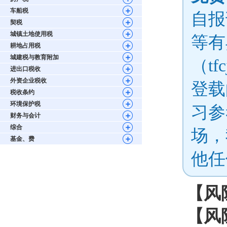
车船税
自报
契税
城镇土地使用税
等有
耕地占用税
城建税与教育附加
（tf
进出口税收
外资企业税收
登载
税收条约
环境保护税
习参
财务与会计
综合
场，
基金、费
他任
【风
【风