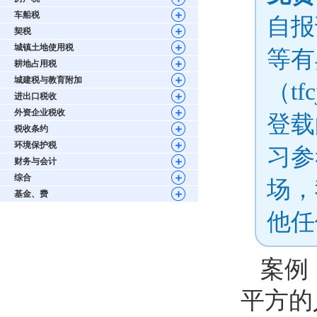
车船税
自报
契税
城镇土地使用税
等有
耕地占用税
城建税与教育附加
（tf
进出口税收
外资企业税收
登载
税收条约
环境保护税
习参
财务与会计
综合
场，
基金、费
他任
案例
平方的