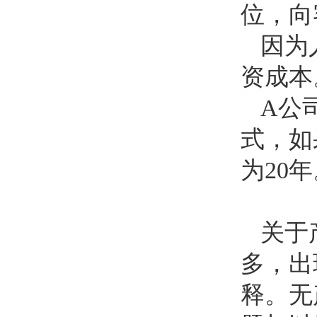
位，向
因为
资成本
A
公
式，如
为
20
年
关于
多，出
释。无