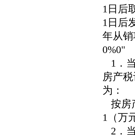
1
日后
1
日后
年从销
0%0"
1
．
房产税
为：
按房
1
（万
2
．