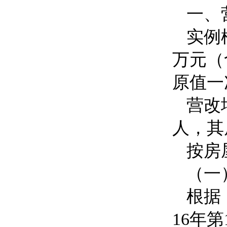
一、
实例
万元（
原值一
营改
人，其
按房
（一
根据
16
年第