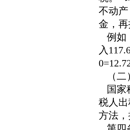
不动产
金，再
例如
入
117.
0=12.7
（二
国家
税人出
方法，
第四