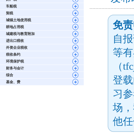
车船税
契税
城镇土地使用税
免责
耕地占用税
城建税与教育附加
自报
进出口税收
外资企业税收
等有
税收条约
环境保护税
（tf
财务与会计
综合
登载
基金、费
习参
场，
他任