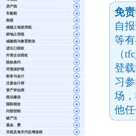
房产税
免责
车船税
契税
自报
城镇土地使用税
耕地占用税
等有
城建税与教育附加
进出口税收
（tf
外资企业税收
税收条约
登载
环境保护税
财务与会计
习参
注册会计师
资产评估师
场，
税法建设
国际税收
他任
内部控制
破产法
基金、费
关税及海关代征增值税