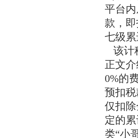
平台内
款，即
七级累
该计
正文介
0%的
预扣税
仅扣除
定的累
类“小