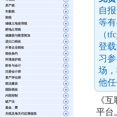
房产税
自报
车船税
契税
等有
城镇土地使用税
耕地占用税
（tf
城建税与教育附加
进出口税收
登载
外资企业税收
税收条约
习参
环境保护税
财务与会计
场，
注册会计师
资产评估师
他任
税法建设
国际税收
内部控制
《互
破产法
基金、费
平台
关税及海关代征增值税